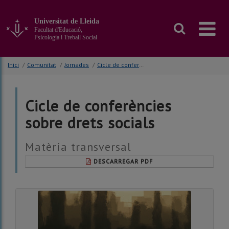
Anar
al
Universitat de Lleida
contingut
Facultat d'Educació,
principal
Psicologia i Treball Social
de
la
Inici
/
Comunitat
/
Jornades
/
Cicle de conferències sobre drets socials
pàgina
Cicle de conferències
sobre drets socials
Matèria transversal
DESCARREGAR PDF