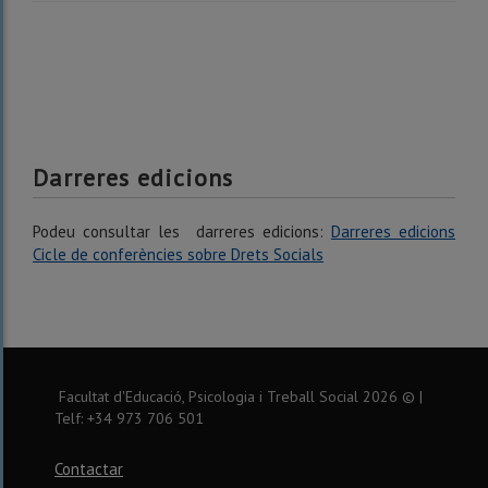
Darreres edicions
Podeu consultar les darreres edicions:
Darreres edicions
Cicle de conferències sobre Drets Socials
Facultat d'Educació, Psicologia i Treball Social
2026
© |
Telf: +34 973 706 501
Contactar