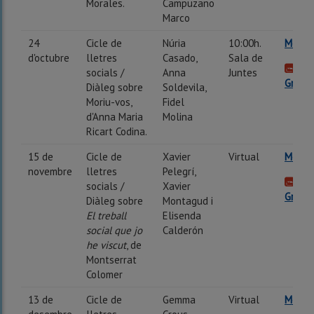
Morales.
Campuzano
Marco
24
Cicle de
Núria
10:00h.
Més in
d'octubre
lletres
Casado,
Sala de
socials /
Anna
Juntes
Gravac
Diàleg sobre
Soldevila,
Moriu-vos,
Fidel
d'Anna Maria
Molina
Ricart Codina.
15 de
Cicle de
Xavier
Virtual
Més in
novembre
lletres
Pelegrí,
socials /
Xavier
Gravac
Diàleg sobre
Montagud i
El treball
Elisenda
social que jo
Calderón
he viscut
, de
Montserrat
Colomer
13 de
Cicle de
Gemma
Virtual
Més in