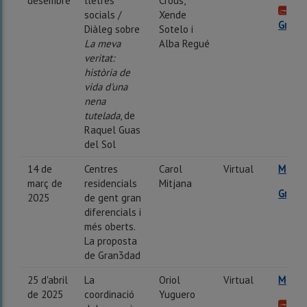
desembre
lletres
Crous,
socials /
Xende
Gravac
Diàleg sobre
Sotelo i
La meva
Alba Regué
veritat:
història de
vida d'una
nena
tutelada
, de
Raquel Guas
del Sol
14 de
Centres
Carol
Virtual
Més in
març de
residencials
Mitjana
Gravac
2025
de gent gran
diferencials i
més oberts.
La proposta
de Gran3dad
25 d'abril
La
Oriol
Virtual
Més in
de 2025
coordinació
Yuguero