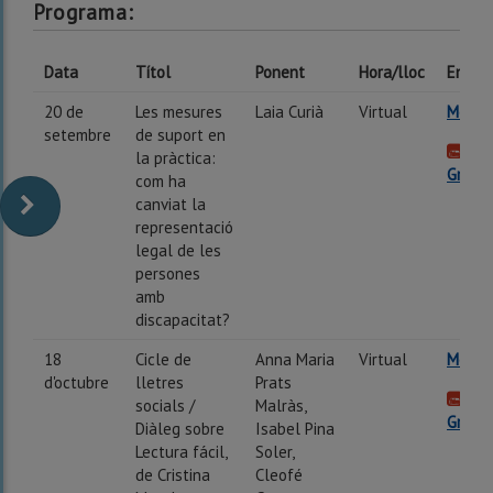
Programa:
Data
Títol
Ponent
Hora/lloc
Enllaç
20 de
Les mesures
Laia Curià
Virtual
Més in
setembre
de suport en
la pràctica:
Gravac
com ha
canviat la
representació
legal de les
persones
amb
discapacitat?
18
Cicle de
Anna Maria
Virtual
Més in
d'octubre
lletres
Prats
socials /
Malràs,
Gravac
Diàleg sobre
Isabel Pina
Lectura fácil,
Soler,
de Cristina
Cleofé