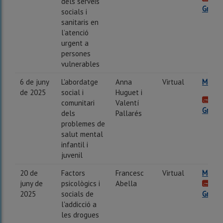
dels serveis
Gravac
socials i
sanitaris en
l’atenció
urgent a
persones
vulnerables
6 de juny
L'abordatge
Anna
Virtual
Més in
de 2025
social i
Huguet i
comunitari
Valentí
Gravac
dels
Pallarés
problemes de
salut mental
infantil i
juvenil
20 de
Factors
Francesc
Virtual
Més in
juny de
psicològics i
Abella
2025
socials de
Gravac
l'addicció a
les drogues