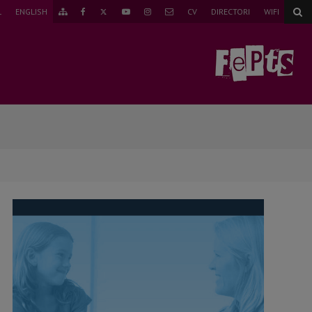
TWITTER
L
ENGLISH
CV
DIRECTORI
WIFI
ANAR
FAEBOOK
YOUTUBE
INSTAGRAM
CORREU
AL
MAPA
WEB